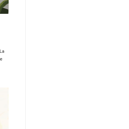
 La
de