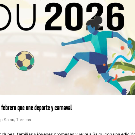
n febrero que une deporte y carnaval
p Salou
,
Torneos
r clubes, familias y jóvenes promesas vuelve a Salou con una edició