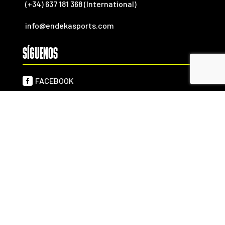
(+34) 637 181 368 (International)
info@endekasports.com
SÍGUENOS

FACEBOOK

YOUTUBE

INSTAGRAM

TWITTER
Aviso
Política de
Política de
Política de
legal
privacidad
cookies
cancelación
ENDEKA SPORTS, SL © Copyright
2026