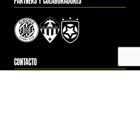
PARTNERS Y COLABORADORES
CONTACTO
(+34) 672 044 924
(+34) 678 636 252
(+34) 637 181 368 (International)
info@endekasports.com