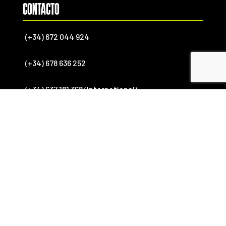
CONTACTO
(+34) 672 044 924
(+34) 678 636 252
(+34) 637 181 368 (International)
info@endekasports.com
SÍGUENOS

FACEBOOK

YOUTUBE

INSTAGRAM