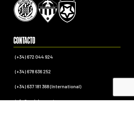
CONTACTO
(+34) 672 044 924
(+34) 678 636 252
(+34) 637 181 368 (International)
info@endekasports.com
SÍGUENOS

FACEBOOK