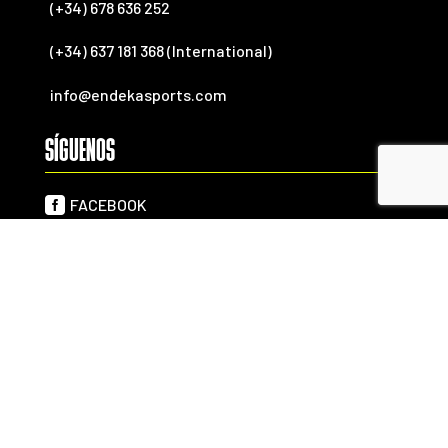
(+34) 678 636 252
(+34) 637 181 368 (International)
info@endekasports.com
SÍGUENOS

FACEBOOK

YOUTUBE

INSTAGRAM

TWITTER
Aviso
Política de
Política de
Política de