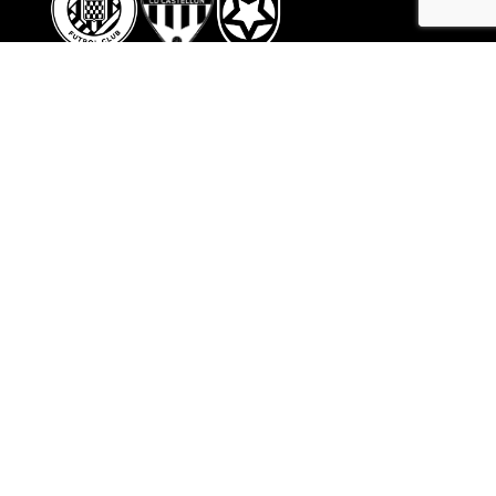
CONTACTO
(+34) 672 044 924
(+34) 678 636 252
(+34) 637 181 368 (International)
info@endekasports.com
SÍGUENOS