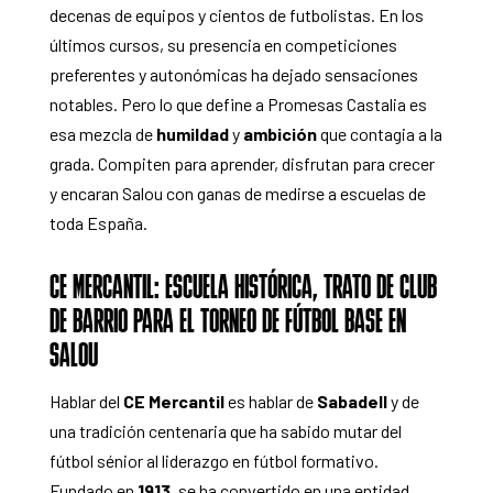
decenas de equipos y cientos de futbolistas. En los
últimos cursos, su presencia en competiciones
preferentes y autonómicas ha dejado sensaciones
notables. Pero lo que define a Promesas Castalia es
esa mezcla de
humildad
y
ambición
que contagia a la
grada. Compiten para aprender, disfrutan para crecer
y encaran Salou con ganas de medirse a escuelas de
toda España.
CE MERCANTIL: ESCUELA HISTÓRICA, TRATO DE CLUB
DE BARRIO PARA EL TORNEO DE FÚTBOL BASE EN
SALOU
Hablar del
CE Mercantil
es hablar de
Sabadell
y de
una tradición centenaria que ha sabido mutar del
fútbol sénior al liderazgo en fútbol formativo.
Fundado en
1913
, se ha convertido en una entidad